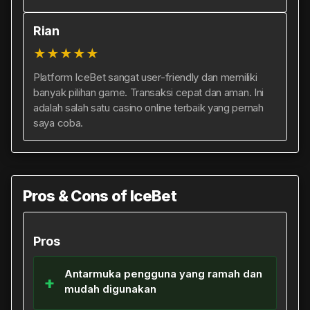
Rian
★
★
★
★
★
Platform IceBet sangat user-friendly dan memiliki
banyak pilihan game. Transaksi cepat dan aman. Ini
adalah salah satu casino online terbaik yang pernah
saya coba.
Pros & Cons of IceBet
Pros
Antarmuka pengguna yang ramah dan
mudah digunakan