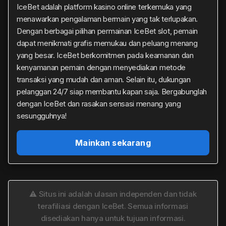
IceBet adalah platform kasino online terkemuka yang
menawarkan pengalaman bermain yang tak terlupakan.
Dengan berbagai pilihan permainan IceBet slot, pemain
dapat menikmati grafis memukau dan peluang menang
yang besar. IceBet berkomitmen pada keamanan dan
kenyamanan pemain dengan menyediakan metode
transaksi yang mudah dan aman. Selain itu, dukungan
pelanggan 24/7 siap membantu kapan saja. Bergabunglah
dengan IceBet dan rasakan sensasi menang yang
sesungguhnya!
Mainkan sekarang
⚠ Situs ini adalah ulasan independen dan tidak
terafiliasi dengan IceBet. Semua informasi
disediakan hanya untuk tujuan informasi.