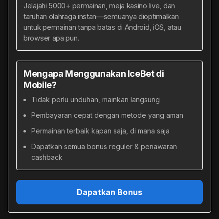
Jelajahi 5000+ permainan, meja kasino live, dan
taruhan olahraga instan—semuanya dioptimalkan
untuk permainan tanpa batas di Android, iOS, atau
browser apa pun.
Mengapa Menggunakan IceBet di
Mobile?
Tidak perlu unduhan, mainkan langsung
Pembayaran cepat dengan metode yang aman
Permainan terbaik kapan saja, di mana saja
Dapatkan semua bonus reguler & penawaran
cashback
Dapatkan Bonus