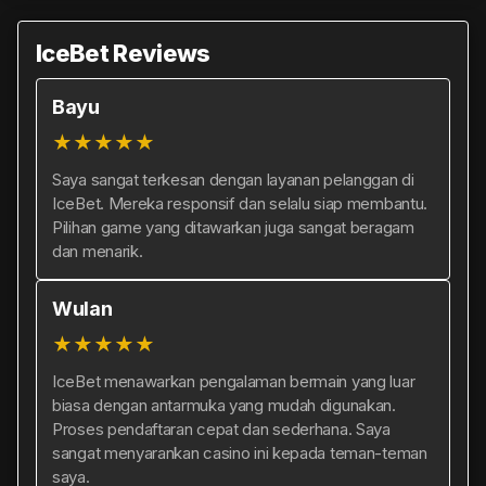
IceBet Reviews
Bayu
★
★
★
★
★
Saya sangat terkesan dengan layanan pelanggan di
IceBet. Mereka responsif dan selalu siap membantu.
Pilihan game yang ditawarkan juga sangat beragam
dan menarik.
Wulan
★
★
★
★
★
IceBet menawarkan pengalaman bermain yang luar
biasa dengan antarmuka yang mudah digunakan.
Proses pendaftaran cepat dan sederhana. Saya
sangat menyarankan casino ini kepada teman-teman
saya.