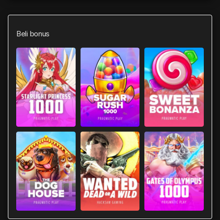
Beli bonus