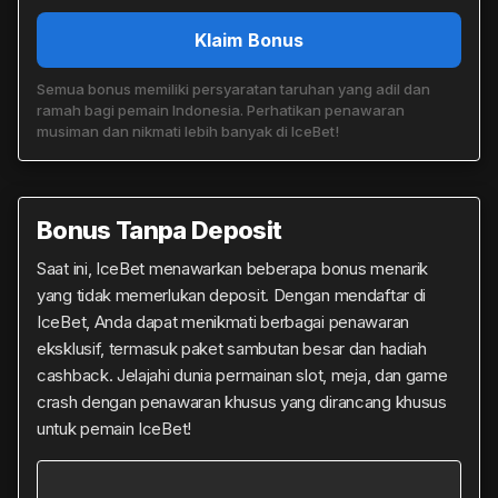
Klaim Bonus
Semua bonus memiliki persyaratan taruhan yang adil dan
ramah bagi pemain Indonesia. Perhatikan penawaran
musiman dan nikmati lebih banyak di IceBet!
Bonus Tanpa Deposit
Saat ini, IceBet menawarkan beberapa bonus menarik
yang tidak memerlukan deposit. Dengan mendaftar di
IceBet, Anda dapat menikmati berbagai penawaran
eksklusif, termasuk paket sambutan besar dan hadiah
cashback. Jelajahi dunia permainan slot, meja, dan game
crash dengan penawaran khusus yang dirancang khusus
untuk pemain IceBet!