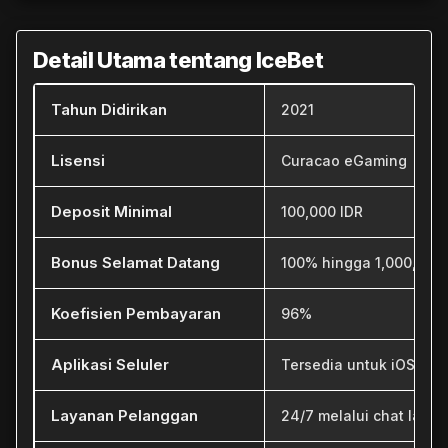
Detail Utama tentang IceBet
Tahun Didirikan
2021
Lisensi
Curacao eGaming
Deposit Minimal
100,000 IDR
Bonus Selamat Datang
100% hingga 1,000,000 
Koefisien Pembayaran
96%
Aplikasi Seluler
Tersedia untuk iOS dan
Layanan Pelanggan
24/7 melalui chat lang